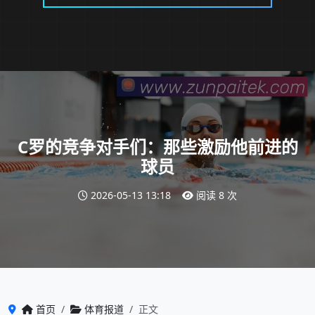
C罗的竞争对手们：那些激励他前进的
球员
2026-05-13 13:18
阅读 8 次
首页
体育报道
正文