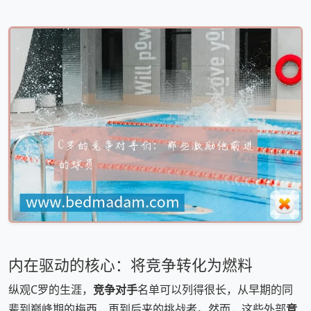
内在驱动的核心：将竞争转化为燃料
纵观C罗的生涯，
竞争对手
名单可以列得很长，从早期的同
辈到巅峰期的梅西，再到后来的挑战者。然而，这些外部
竞