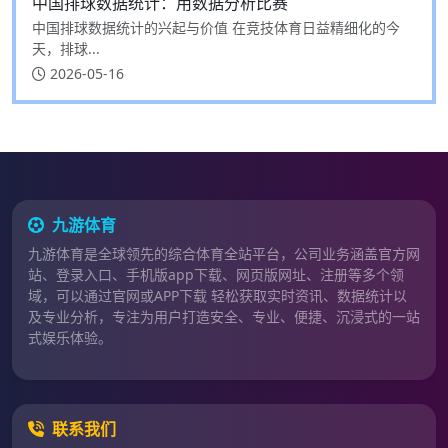
中国排球数据统计：用数据分析比赛
中国排球数据统计的兴起与价值 在竞技体育日益精细化的今
天，排球...
2026-05-16
九游体育
九游体育是全球领先的综合体育全站平台，公司业务涵盖官方网
站、登录入口、手机版app下载、网页版网址、注册等多个领
域，可以通过官网或APP下载 轻松获取实时资讯、数据统计以
及专业分析，专注为用户打造安全、专业、便捷、沉浸式的一站
式娱乐体验。
联系我们