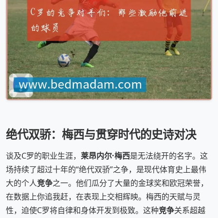
绝代双骄：梅西与贯穿时代的史诗对决
谈及C罗的职业生涯，
莱昂内尔·梅西
是无法绕开的名字。这
场持续了超过十年的“绝代双骄”之争，是现代体育史上最伟
大的个人
竞争
之一。他们瓜分了大量的金球奖和欧冠荣誉，
在数据上你追我赶，在表现上交相辉映。梅西的天赋与灵
性，迫使C罗将自律和身体开发到极致。这种
竞争
关系超越