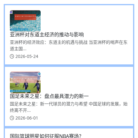
亚洲杯对东道主经济的推动与影响
亚洲杯的经济效应：东道主的机遇与挑战 当亚洲杯的哨声在东
道主国...
2026-05-24
国足未来之星：盘点最具潜力的新一
国足未来之星：新一代球员的潜力与希望 中国足球的发展，始
终离不开...
2026-06-01
国际篮球明星如何征服NBA赛场？