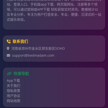
站、登录入口、手机版app下载、网页版网址、注册等多个领
域，可以通过官网或APP下载 轻松获取实时资讯、数据统计以
及专业分析，专注为用户打造安全、专业、便捷、沉浸式的一站
式娱乐体验。
联系我们
河南省郑州市金水区郑东新区SOHO
support@bedmadam.com
快速导航
App下载
关于我们
隐私政策
用户协议
网站地图