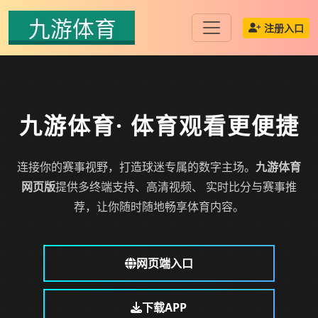
注册入口
九游体育
· 体育观看更便捷
连接你的赛事视野，打造球迷专属的数字主场。
九游体育
网页版
提供多终端支持、高清视频、 实时比分与赛事推
荐，让你随时随地畅享体育内容。
网页端入口
下载APP