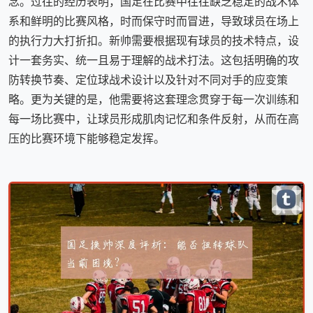
念。过往的经历表明，国足在比赛中往往缺乏稳定的战术体
系和鲜明的比赛风格，时而保守时而冒进，导致球员在场上
的执行力大打折扣。新帅需要根据现有球员的技术特点，设
计一套务实、统一且易于理解的战术打法。这包括明确的攻
防转换节奏、定位球战术设计以及针对不同对手的应变策
略。更为关键的是，他需要将这套理念贯穿于每一次训练和
每一场比赛中，让球员形成肌肉记忆和条件反射，从而在高
压的比赛环境下能够稳定发挥。