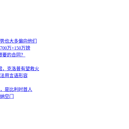
势也大多偏向他们
0万+150万镑
想要的合同？
偿，克洛普有望救火
法用言语形容
球，是比利时首人
纳空门